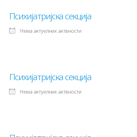
Психијатријска секција
Нема актуелних актвности
Психијатријска секција
Нема актуелних актвности