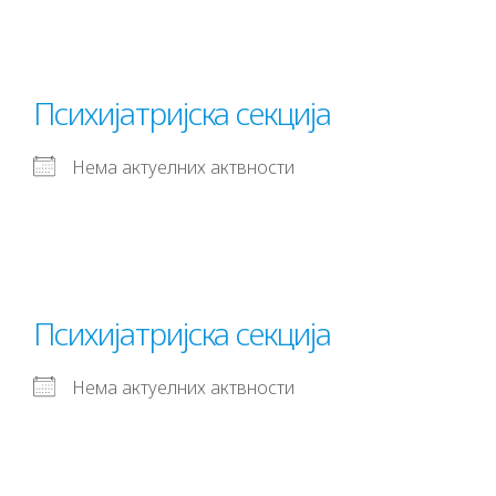
Психијатријска секција
Нема актуелних актвности
Психијатријска секција
Нема актуелних актвности