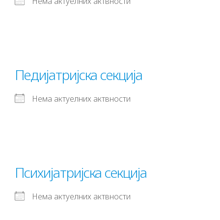
Нема актуелних актвности
Педијатријска секција
Нема актуелних актвности
Психијатријска секција
Нема актуелних актвности