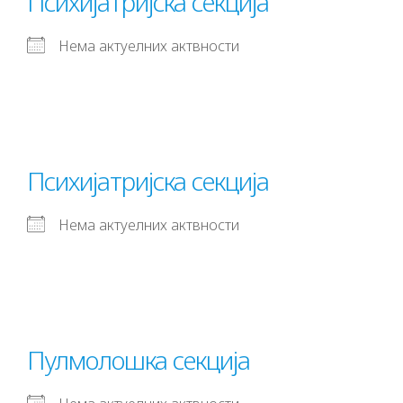
Психијатријска секција
Нема актуелних актвности
Психијатријска секција
Нема актуелних актвности
Пулмолошка секција