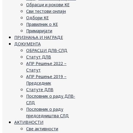
Обрасци и рокови КЕ
Сви тестови онлајн
Одбори КЕ
Правилник о КЕ
Примаријати
ПРИЗНАЊА И НАГРАДЕ
ДОКУМЕНТА
ОБРАСЦИ ДЛВ-СЛД
Статут ДЛВ
АПР Решење 2022 –
Статут
АПР Решење 2019 –
Председник
Статуте ДЛВ
Пословник о раду ДЛВ-
СЛД
Пословник о раду
председништва СЛД
АКТИВНОСТИ
Све активности