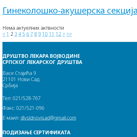
Гинеколошко-акушерска секциј
Нема актуелних актвности
<
1
2
3
4
5
6
7
8
9
10
11
12
>
>>
ДРУШТВО ЛЕКАРА ВОЈВОДИНЕ
СРПСКОГ ЛЕКАРСКОГ ДРУШТВА
Васе Стајића 9
21101 Нови Сад
Србија
Тел: 021/528-767
Факс: 021/521-096
Е-маил:
dlvsldnovisad@gmail.com
ПОДИЗАЊЕ СЕРТИФИКАТА