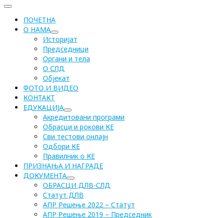
ПОЧЕТНА
О НАМА
Историјат
Председници
Органи и тела
О СЛД
Објекат
ФОТО И ВИДЕО
КОНТАКТ
ЕДУКАЦИЈА
Акредитовани програми
Обрасци и рокови КЕ
Сви тестови онлајн
Одбори КЕ
Правилник о КЕ
ПРИЗНАЊА И НАГРАДЕ
ДОКУМЕНТА
ОБРАСЦИ ДЛВ-СЛД
Статут ДЛВ
АПР Решење 2022 – Статут
АПР Решење 2019 – Председник