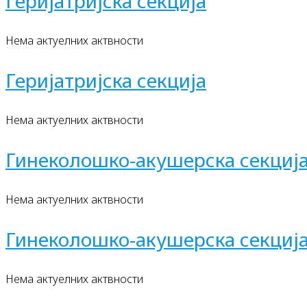
Геријатријска секција
Нема актуелних актвности
Геријатријска секција
Нема актуелних актвности
Гинеколошко-акушерска секциј
Нема актуелних актвности
Гинеколошко-акушерска секциј
Нема актуелних актвности