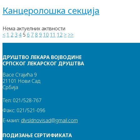
Канцеролошка секција
Нема актуелних актвности
<
1
2
3
4
5
6
7
8
9
10
11
12
>
>>
ДРУШТВО ЛЕКАРА ВОЈВОДИНЕ
СРПСКОГ ЛЕКАРСКОГ ДРУШТВА
Васе Стајића 9
21101 Нови Сад
Србија
Тел: 021/528-767
Факс: 021/521-096
Е-маил:
dlvsldnovisad@gmail.com
ПОДИЗАЊЕ СЕРТИФИКАТА