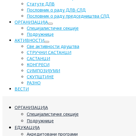
Статуте ДЛВ
Пословник о раду ДЛВ-СЛД
Пословник о раду председништва СЛД
ОРГАНИЗАЦИЈА
Специјалистичке секције
Подружнице
АКТИВНОСТИ
Све активности друштва
СТРУЧНИ САСТАНЦИ
САСТАНЦИ
КОНГРЕСИ
СИМПОЗИЈУМИ
СКУПШТИНЕ
РАЗНО
ВЕСТИ
ОРГАНИЗАЦИЈА
Специјалистичке секције
Подружнице
ЕДУКАЦИЈА
Акредитовани програми