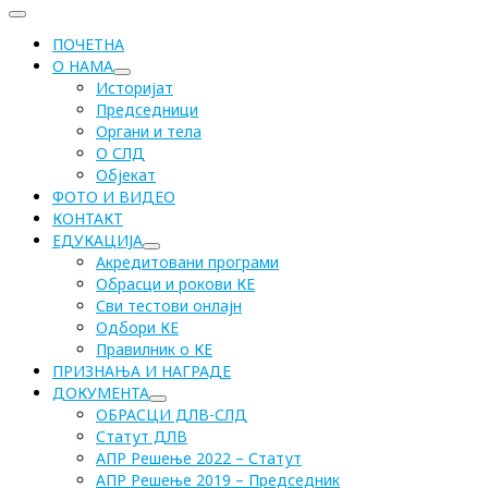
ПОЧЕТНА
О НАМА
Историјат
Председници
Органи и тела
О СЛД
Објекат
ФОТО И ВИДЕО
КОНТАКТ
ЕДУКАЦИЈА
Акредитовани програми
Обрасци и рокови КЕ
Сви тестови онлајн
Одбори КЕ
Правилник о КЕ
ПРИЗНАЊА И НАГРАДЕ
ДОКУМЕНТА
ОБРАСЦИ ДЛВ-СЛД
Статут ДЛВ
АПР Решење 2022 – Статут
АПР Решење 2019 – Председник