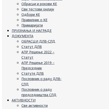
Обрасци и рокови КЕ
Сви тестови онлајн
Одбори КЕ
Правилник о КЕ
Примаријати
ПРИЗНАЊА И НАГРАДЕ
ДОКУМЕНТА
ОБРАСЦИ ДЛВ-СЛД
Статут ДЛВ
АПР Решење 2022 –
Статут
АПР Решење 2019 –
Председник
Статуте ДЛВ
Пословник о раду ДЛВ-
СЛД
Пословник о раду
председништва СЛД
АКТИВНОСТИ
Све активности