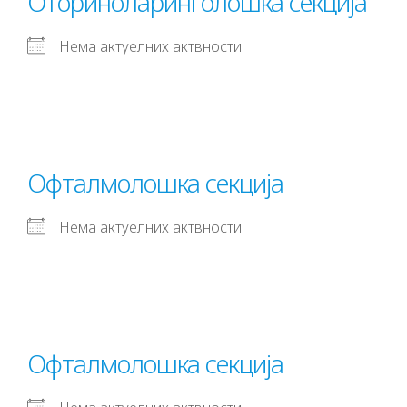
Оториноларинголошка секција
Нема актуелних актвности
Офталмолошка секција
Нема актуелних актвности
Офталмолошка секција