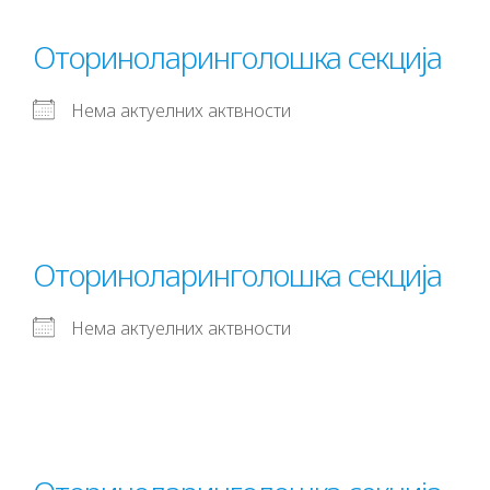
Оториноларинголошка секција
Нема актуелних актвности
Оториноларинголошка секција
Нема актуелних актвности