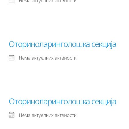
Нема актуелних актвности
Оториноларинголошка секција
Нема актуелних актвности
Оториноларинголошка секција
Нема актуелних актвности