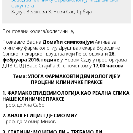
факултета
Хајдук Вељкова 3, Нови Сад, Србија
Поштовани колега/колегинице,
Позивамо Вас на
Домаћи симпозијум
Актива за
клиничку фармакологију Друштва лекара Војводине
Српског лекарског друштва који ће се одржати
26.
фебруара 2016. године
у Новом Саду у просторијама
ДЛВ-СЛД (Васе Стајића 9), с почетком у
17,00 часова
.
Тема: УЛОГА ФАРМАКОЕПИДЕМИОЛОГИЈЕ У
ПРОЦЕНИ КЛИНИЧКЕ ПРАКСЕ
1. ФАРМАКОЕПИДЕМИОЛОГИЈА КАО РЕАЛНА СЛИКА
НАШЕ КЛИНИЧКЕ ПРАКСЕ
Проф. др Ана Сабо
2. АНАЛГЕТИЦИ: ГДЕ СМО МИ?
Проф. др Момир Миков
3. СТАТИНИ: МОЖЕМО ЛИ – ТРЕБАМО ЛИ