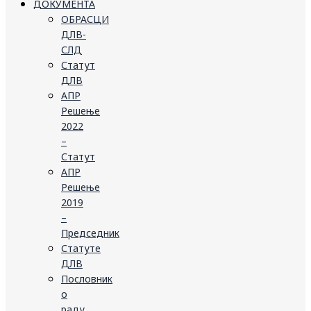
ДОКУМЕНТА
ОБРАСЦИ
ДЛВ-
СЛД
Статут
ДЛВ
АПР
Решење
2022
–
Статут
АПР
Решење
2019
–
Председник
Статуте
ДЛВ
Пословник
о
раду