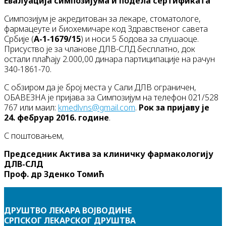
Евалуација симпозијума и подела сертификата
Симпозијум је акредитован за лекаре, стоматологе,
фармацеуте и биохемичаре код Здравственог савета
Србије (
А-1-1679/15
) и носи 5 бодова за слушаоце.
Присуство је за чланове ДЛВ-СЛД бесплатно, док
остали плаћају 2.000,00 динара партиципације на рачун
340-1861-70.
С обзиром да је број места у Сали ДЛВ ограничен,
ОБАВЕЗНА је пријава за Симпозијум на телефон 021/528
767 или маил:
kmedlvns@gmail.com
.
Рок за пријаву је
24. фебруар 2016. године
.
С поштовањем,
Председник Актива за клиничку фармакологију
ДЛВ-СЛД
Проф. др Зденко Томић
ДРУШТВО ЛЕКАРА ВОЈВОДИНЕ
СРПСКОГ ЛЕКАРСКОГ ДРУШТВА