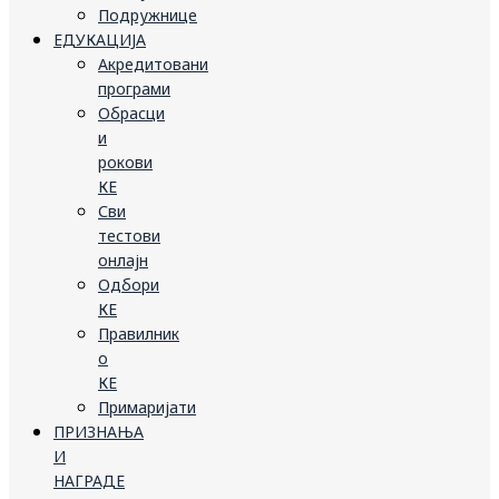
Подружнице
ЕДУКАЦИЈА
Акредитовани
програми
Обрасци
и
рокови
КЕ
Сви
тестови
онлајн
Одбори
КЕ
Правилник
о
КЕ
Примаријати
ПРИЗНАЊА
И
НАГРАДЕ