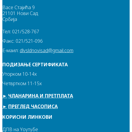
Васе Стајића 9
21101 Нови Сад
Србија
Тел: 021/528-767
Факс: 021/521-096
Е-маил:
dlvsldnovisad@gmail.com
ПОДИЗАЊЕ СЕРТИФИКАТА
Уторком 10-14х
Четвртком 11-15х
►
ЧЛАНАРИНА И ПРЕТПЛАТА
►
ПРЕГЛЕД ЧАСОПИСА
КОРИСНИ ЛИНКОВИ
ДЛВ на Yоутубе