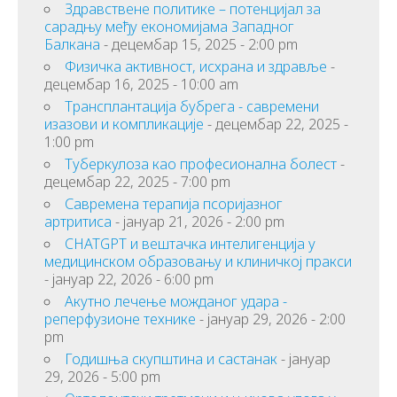
Здравствене политике – потенцијал за
сарадњу међу економијама Западног
Балкана
- децембар 15, 2025 - 2:00 pm
Физичка активност, исхрана и здравље
-
децембар 16, 2025 - 10:00 am
Трансплантација бубрега - савремени
изазови и компликације
- децембар 22, 2025 -
1:00 pm
Туберкулоза као професионална болест
-
децембар 22, 2025 - 7:00 pm
Савремена терапија псоријазног
артритиса
- јануар 21, 2026 - 2:00 pm
CHATGPT и вештачка интелигенција у
медицинском образовању и клиничкој пракси
- јануар 22, 2026 - 6:00 pm
Акутно лечење можданог удара -
реперфузионе технике
- јануар 29, 2026 - 2:00
pm
Годишња скупштина и састанак
- јануар
29, 2026 - 5:00 pm