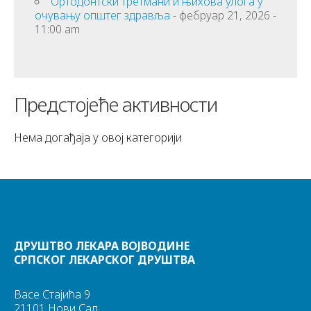
Ортодонтски третмани и њихова улога у
очувању општег здравља
- фебруар 21, 2026 -
11:00 am
Предстојеће активности
Нема догађаја у овој категорији
ДРУШТВО ЛЕКАРА ВОЈВОДИНЕ
СРПСКОГ ЛЕКАРСКОГ ДРУШТВА
Васе Стајића 9
21101 Нови Сад