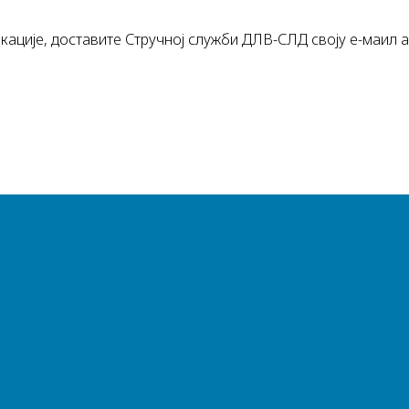
кације, доставите Стручној служби ДЛВ-СЛД своју е-маил а