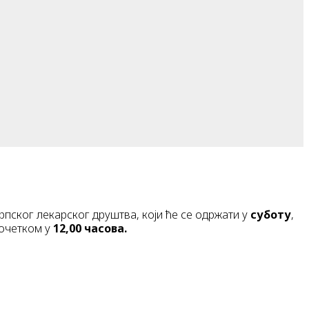
пског лекарског друштва, који ће се одржати у
суботу
,
почетком у
1
2,
0
0
часова.