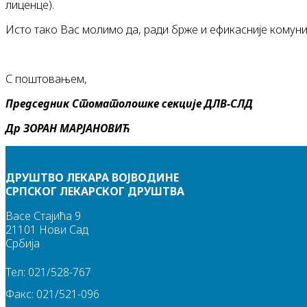
лиценце).
Исто тако Вас молимо да, ради брже и ефикасније комуни
С поштовањем,
Председник Стоматолошке секције
ДЛВ-СЛД
Др ЗОРАН МАРЈАНОВИЋ
ДРУШТВО ЛЕКАРА ВОЈВОДИНЕ
СРПСКОГ ЛЕКАРСКОГ ДРУШТВА
Васе Стајића 9
21101 Нови Сад
Србија
Тел: 021/528-767
Факс: 021/521-096