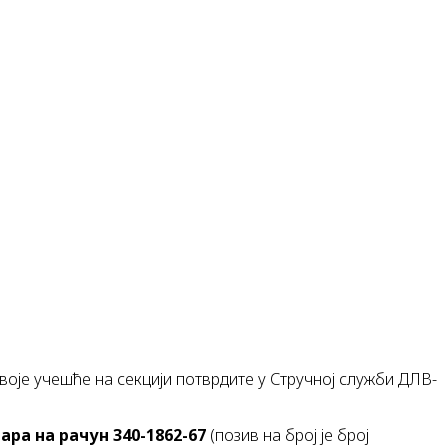
воје учешће на секцији потврдите у Стручној служби ДЛВ-
нара на рачун 340-1862-67
(позив на број је број