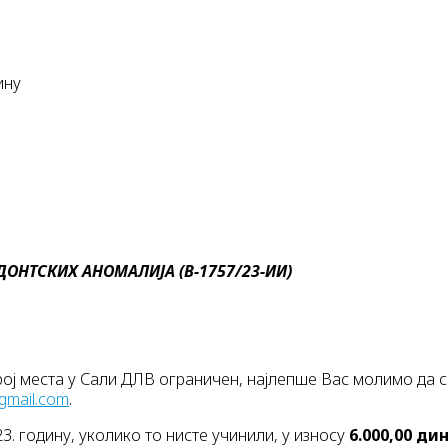
ину
ОНТСКИХ АНОМАЛИЈА (В-1757/23-
ИИ
)
рој места у Сали ДЛВ ограничен, најлепше Вас молимо да с
gmail.com
.
. годину, уколико то нисте учинили, у износу
6.000,00 ди