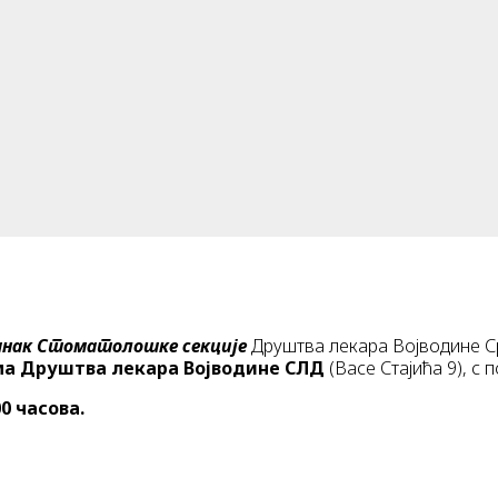
анак
Стоматолошке секције
Друштва лекара Војводине Ср
ма Друштва лекара Војводине СЛД
(Васе Стајића 9), с 
0
0 часова.