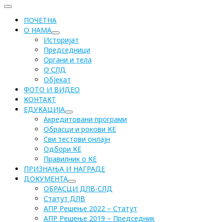
ПОЧЕТНА
О НАМА
Историјат
Председници
Органи и тела
О СЛД
Објекат
ФОТО И ВИДЕО
КОНТАКТ
ЕДУКАЦИЈА
Акредитовани програми
Обрасци и рокови КЕ
Сви тестови онлајн
Одбори КЕ
Правилник о КЕ
ПРИЗНАЊА И НАГРАДЕ
ДОКУМЕНТА
ОБРАСЦИ ДЛВ-СЛД
Статут ДЛВ
АПР Решење 2022 – Статут
АПР Решење 2019 – Председник