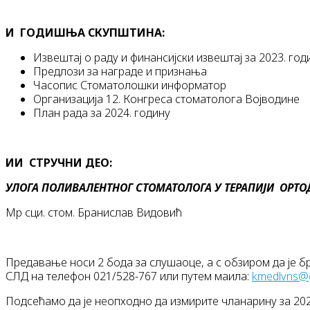
И
ГОДИШЊА СКУПШТИНА:
Извештај о раду и финансијски извештај за 2023. год
Предлози за награде и признања
Часопис Стоматолошки информатор
Организација 12. Конгреса стоматолога Војводине
План рада за 2024. годину
ИИ
СТРУЧНИ ДЕО:
УЛОГА ПОЛИВАЛЕНТНОГ СТОМАТОЛОГА У ТЕРАПИЈИ ОРТОД
Мр сци. стом. Бранислав Видовић
Предавање носи 2 бода за слушаоце, а с обзиром да је б
СЛД на телефон 021/528-767 или путем маила:
kmedlvns@
Подсећамо да је неопходно да измирите чланарину за 2023