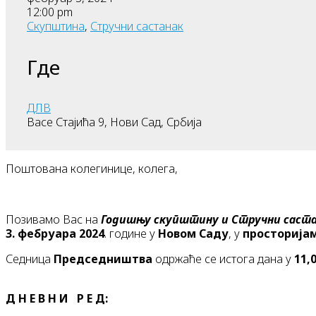
12:00 pm
Скупштина
,
Стручни састанак
Где
ДЛВ
Васе Стајића 9, Нови Сад, Србија
Поштована колегинице, колега,
Позивамо Вас на
Годишњу скупштину и
Стручни саст
3
. фебруара 20
24
. године у
Новом Саду
, у
просторија
Седница
Председништва
одржаће се истога дана у
1
1
,
Д Н Е В Н И Р Е Д: