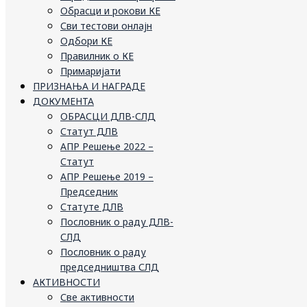
Обрасци и рокови КЕ
Сви тестови онлајн
Одбори КЕ
Правилник о КЕ
Примаријати
ПРИЗНАЊА И НАГРАДЕ
ДОКУМЕНТА
ОБРАСЦИ ДЛВ-СЛД
Статут ДЛВ
АПР Решење 2022 –
Статут
АПР Решење 2019 –
Председник
Статуте ДЛВ
Пословник о раду ДЛВ-
СЛД
Пословник о раду
председништва СЛД
АКТИВНОСТИ
Све активности