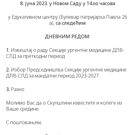
8. јуна 2023. у Новом Саду у 14.оо часова
у Едукативном центру (Булевар патријарха Павла 26
а),
са следећим
ДНЕВНИМ РЕДОМ:
1.
Извештај о раду Секције ургентне медицине ДЛВ-
СЛД за претходни период
2.
Избор Председништва Секције ургентне медицине
ДЛВ-СЛД за мандатни период 2023-2027.
3.
Разно
Молимо Вас да о Скупштини известите и колеге из
Ваше средине.
С поштовањем,