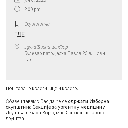
јун 8, 2023
2:00 pm
Скупштина
ГДЕ
Едукативни центар
Булевар патријарха Павла 26 а, Нови
Сад
Поштоване колегинице и колеге,
Обавештавамо Вас да ће се
одржати Изборна
скупштина Секције за ургентну медицину
Друштва лекара Војводине Српског лекарског
друштва