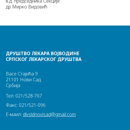
в.д. председника Секције
др Мирко Видовић
ДРУШТВО ЛЕКАРА ВОЈВОДИНЕ
СРПСКОГ ЛЕКАРСКОГ ДРУШТВА
Васе Стајића 9
21101 Нови Сад
Србија
Тел: 021/528-767
Факс: 021/521-096
Е-маил:
dlvsldnovisad@gmail.com