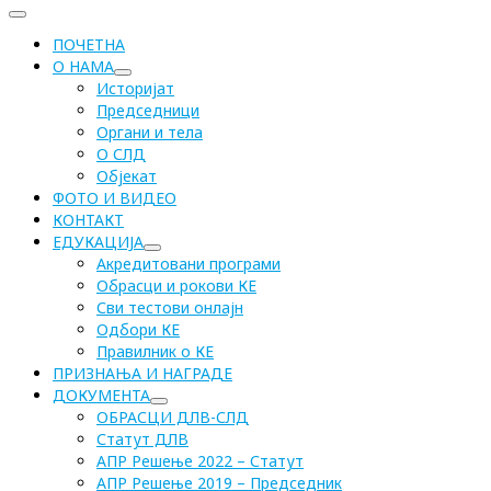
ПОЧЕТНА
О НАМА
Историјат
Председници
Органи и тела
О СЛД
Објекат
ФОТО И ВИДЕО
КОНТАКТ
ЕДУКАЦИЈА
Акредитовани програми
Обрасци и рокови КЕ
Сви тестови онлајн
Одбори КЕ
Правилник о КЕ
ПРИЗНАЊА И НАГРАДЕ
ДОКУМЕНТА
ОБРАСЦИ ДЛВ-СЛД
Статут ДЛВ
АПР Решење 2022 – Статут
АПР Решење 2019 – Председник