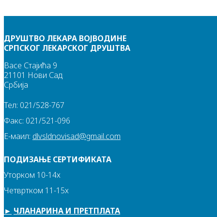
ДРУШТВО ЛЕКАРА ВОЈВОДИНЕ
СРПСКОГ ЛЕКАРСКОГ ДРУШТВА
Васе Стајића 9
21101 Нови Сад
Србија
Тел: 021/528-767
Факс: 021/521-096
Е-маил:
dlvsldnovisad@gmail.com
ПОДИЗАЊЕ СЕРТИФИКАТА
Уторком 10-14х
Четвртком 11-15х
►
ЧЛАНАРИНА И ПРЕТПЛАТА