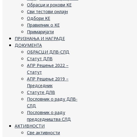
Обрасци и рокови КЕ
Сви тестови онлајн
Одбори КЕ
Правилник о КЕ
Примаријати
ПРИЗНАЊА И НАГРАДЕ
ДОКУМЕНТА
ОБРАСЦИ ДЛВ-СЛД
Статут ДЛВ
АПР Решење 2022 –
Статут
АПР Решење 2019 –
Председник
Статуте ДЛВ
Пословник о раду ДЛВ-
СЛД
Пословник о раду
председништва СЛД
АКТИВНОСТИ
Све активности