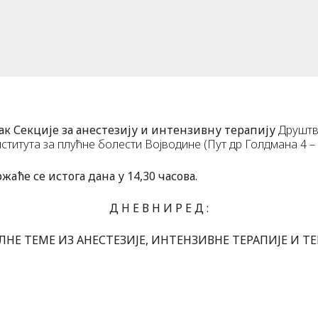
ак Секције за анестезију и интензивну терапију
Друштв
ститута за плућне болести Војводине (Пут др Голдмана 4 –
ће се истога дана у 14,30 часова.
Д Н Е В Н И Р Е Д :
НЕ ТЕМЕ ИЗ АНЕСТЕЗИЈЕ, ИНТЕНЗИВНЕ ТЕРАПИЈЕ И ТЕ