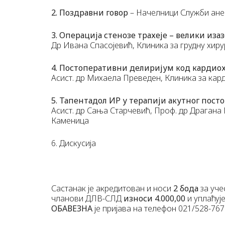
2. Поздравни говор
– Начелници Служби анес
3. Операција стенозе трахеје – велики изаз
Др Ивана Спасојевић, Клиника за грудну хиру
4. Постоперативни делиријум код кардио
Асист. др Михаела Преведен, Клиника за кар
5. Тапентадол ИР у терапији акутног пос
Асист. др Сања Старчевић, Проф. др Драгана 
Каменица
6. Дискусија
Састанак је акредитован и носи
2 бода
за уче
чланови ДЛВ-СЛД
износи 4.000,00
и уплаћуј
ОБАВЕЗНА
је пријава на телефон 021/528-767