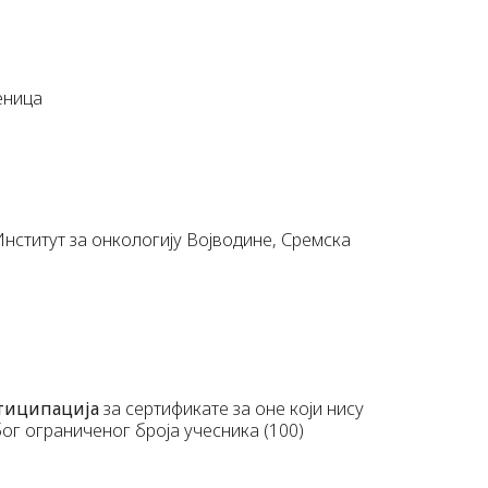
еница
Институт за онкологију Војводине, Сремска
тиципација
за сертификате за оне који нису
Због ограниченог броја учесника (100)