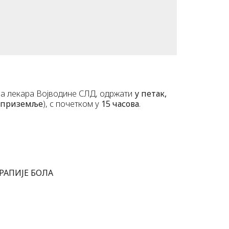
а лекара Војводине СЛД, одржати
у петак,
приземље
), с почетком у
15 часова
.
РАПИЈЕ БОЛА