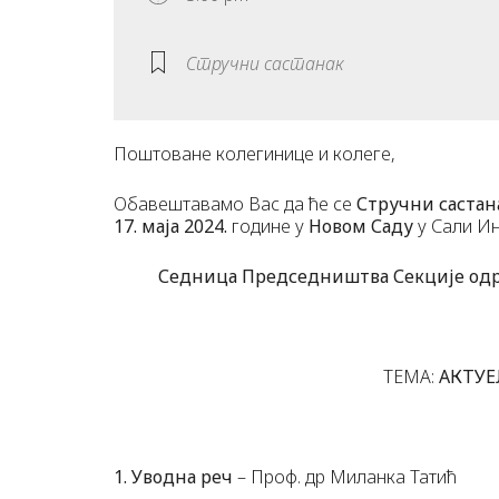
Стручни састанак
Поштоване колегинице и колеге,
Обавештавамо Вас да ће се
Стручни састан
17. маја 2024.
године у
Новом Саду
у Сали Ин
Седница Председништва Секције одржа
ТЕМА:
АКТУЕЛ
1. Уводна реч
– Проф. др Миланка Татић