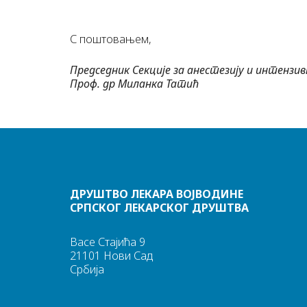
С поштовањем,
Председник Секције за анестезију и интензи
Проф. др Миланка Татић
ДРУШТВО ЛЕКАРА ВОЈВОДИНЕ
СРПСКОГ ЛЕКАРСКОГ ДРУШТВА
Васе Стајића 9
21101 Нови Сад
Србија