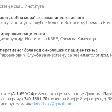
тезије сва 3 Института
ов и „ноћна мора“ за сваког анестезиолога
ргију, Институт за плућне болести Војводине, Сремска Кам
хируршких пацијената
диохирургију, Институт за КВБВ, Сремска Каменица
топеративног бола код онколошких пацијенткиња
Радовановић, Служба за анестезију са реаниматологијом, 
снике (
А-1-659/24
) и бесплатан је за чланове Друштва.
Пар
е се на рачун
340-1861-70
(позив на број је број лиценце). 
 или путем маила:
kmedlvns@gmail.com
.