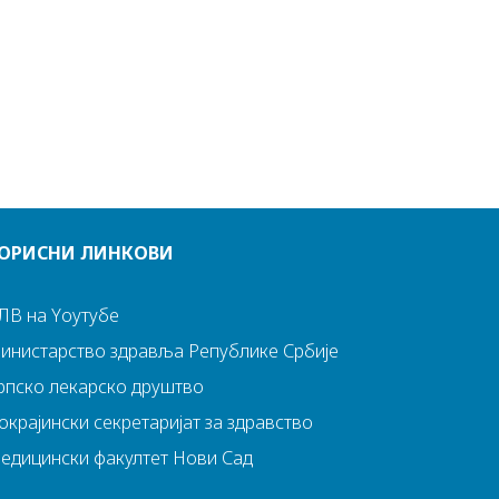
ОРИСНИ ЛИНКОВИ
ЛВ на Yоутубе
инистарство здравља Републике Србије
рпско лекарско друштво
окрајински секретаријат за здравство
едицински факултет Нови Сад