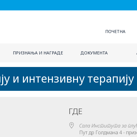
ПОЧЕТНА
ПРИЗНАЊА И НАГРАДЕ
ДОКУМЕНТА
ију и интензивну терапију
ГДЕ
Сала Института за плућ
Пут др Голдмана 4 - при