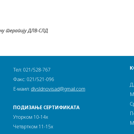
вну терапију ДЛВ-СЛД
К
Тел: 021/528-767
Факс: 021/521-096
Д
Е-маил:
dlvsldnovisad@gmail.com
М
С
ПОДИЗАЊЕ СЕРТИФИКАТА
П
Уторком 10-14х
М
Четвртком 11-15х