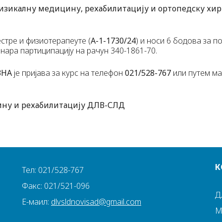
физикалну медицину, рехабилитацију и ортопедску хиру
естре и физиотерапеуте (
А-1-1730/24
) и носи 6 бодова за п
нара партиципацију на рачун 340-1861-70.
ЗНА
је пријава за курс на телефон
021/528-767
или путем ма
ину и рехабилитацију ДЛВ-СЛД
К
Тел: 021/528-767
Факс: 021/521-096
Д
Е-маил:
dlvsldnovisad@gmail.com
М