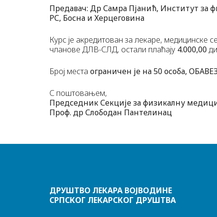
Предавач: Др Самра Пјанић, Институт за 
РС, Босна и Херцеговина
Курс је акредитован за лекаре, медицинске с
чланове ДЛВ-СЛД, остали плаћају
4.000,00
ди
Број места
ограничен је на 50 особа, ОБАВЕ
С поштовањем,
Председник Секције за физикалну медиц
Проф. др Слободан Пантелинац
ДРУШТВО ЛЕКАРА ВОЈВОДИНЕ
СРПСКОГ ЛЕКАРСКОГ ДРУШТВА