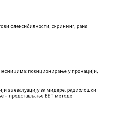
стови флексибилности, скрининг, рана
а учесницима: позиционирање у пронацији,
ији за евалуацију за мидере, радиолошки
ење – представљање ВБТ методе