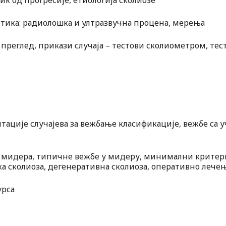
зик од прогресије, етиологија сколиозе
остика: радиолошка и ултразвучна процена, мерења
 преглед, прикази случаја – тестови сколиометром, те
зентације случајева за вежбање класификације, вежбе с
да мидера, типичне вежбе у мидеру, минимални критер
ка сколиоза, дегенеративна сколиоза, оперативно леч
урса