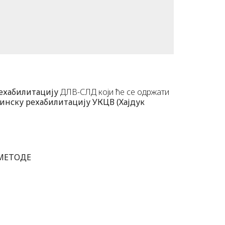
ехабилитацију
ДЛВ-СЛД који ће се одржати
инску рехабилитацију УКЦВ (Хајдук
 МЕТОДЕ