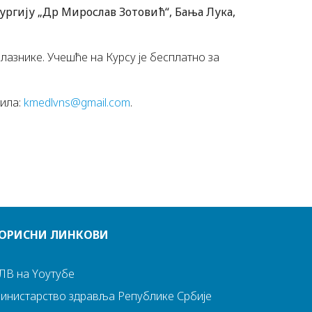
ргију „Др Мирослав Зотовић“, Бања Лука,
олазнике. Учешће на Курсу је бесплатно за
ила:
kmedlvns@gmail.com
.
ОРИСНИ ЛИНКОВИ
ЛВ на Yоутубе
инистарство здравља Републике Србије