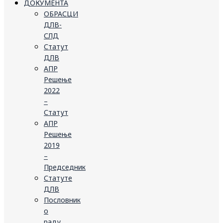
ДОКУМЕНТА
ОБРАСЦИ
ДЛВ-
СЛД
Статут
ДЛВ
АПР
Решење
2022
–
Статут
АПР
Решење
2019
–
Председник
Статуте
ДЛВ
Пословник
о
раду