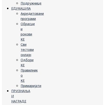
Подружнице
ЕДУКАЦИЈА
Акредитовани
програми
Обрасци
и
рокови
КЕ
Сви
тестови
онлајн
Одбори
КЕ
Правилник
о
КЕ
Примаријати
ПРИЗНАЊА
И
НАГРАДЕ