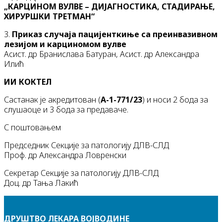
„КАРЦИНОМ ВУЛВЕ – ДИЈАГНОСТИКА, СТАДИРАЊЕ,
ХИРУРШКИ ТРЕТМАН“
3.
Приказ случаја пацијенткиње са преинвазивном
лезијом и карциномом вулве
Асист. др Бранислава Батуран, Асист. др Александра
Илић
ИИ КОКТЕЛ
Састанак је акредитован (
А-1-771/23
) и носи 2 бода за
слушаоце и 3 бода за предаваче.
С поштовањем
Председник Секције за патологију ДЛВ-СЛД
Проф. др Александра Ловренски
Секретар Секције за патологију ДЛВ-СЛД
Доц. др Тања Лакић
ДРУШТВО ЛЕКАРА ВОЈВОДИНЕ