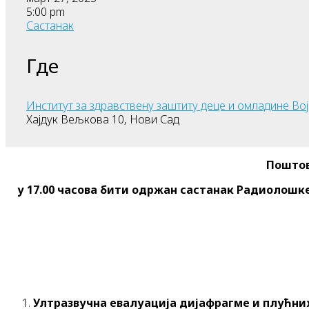
5:00 pm
Састанак
Где
Институт за здравствену заштиту деце и омладине Во
Хајдук Вељкова 10, Нови Сад
Поштов
у 17.00 часова бити одржан састанак Радиолошке
Ултразвучна евалуација дијафрагме и плућни