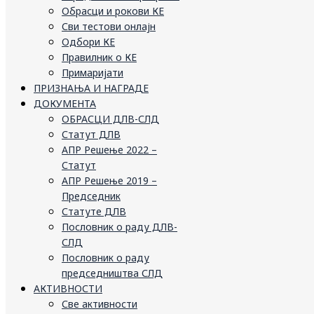
Обрасци и рокови КЕ
Сви тестови онлајн
Одбори КЕ
Правилник о КЕ
Примаријати
ПРИЗНАЊА И НАГРАДЕ
ДОКУМЕНТА
ОБРАСЦИ ДЛВ-СЛД
Статут ДЛВ
АПР Решење 2022 –
Статут
АПР Решење 2019 –
Председник
Статуте ДЛВ
Пословник о раду ДЛВ-
СЛД
Пословник о раду
председништва СЛД
АКТИВНОСТИ
Све активности