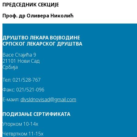
ПРЕДСЕДНИК СЕКЦИЈЕ
Проф. др Оливера Николић
ДРУШТВО ЛЕКАРА ВОЈВОДИНЕ
СРПСКОГ ЛЕКАРСКОГ ДРУШТВА
Васе Стајића 9
21101 Нови Сад
Србија
Тел: 021/528-767
Факс: 021/521-096
Е-маил:
dlvsldnovisad@gmail.com
ПОДИЗАЊЕ СЕРТИФИКАТА
Уторком 10-14х
Четвртком 11-15х