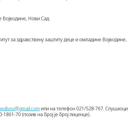
е Војводине, Нови Сад
итут за здравствену заштиту деце и омладине Војводине,
edlvns@gmail.com
или на телефон 021/528-767. Слушаоци
1861-70 (позив на број је број лиценце).