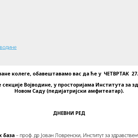
јводине
ане колеге, обавештавамо вас да ће у ЧЕТВРТАК 27.0
 секције Војводине, у просторијама Института за 
Новом Саду (педијатријски амфитеатар).
ДНЕВНИ РЕД
х база
– проф. др Јован Ловренски, Институт за здравстве