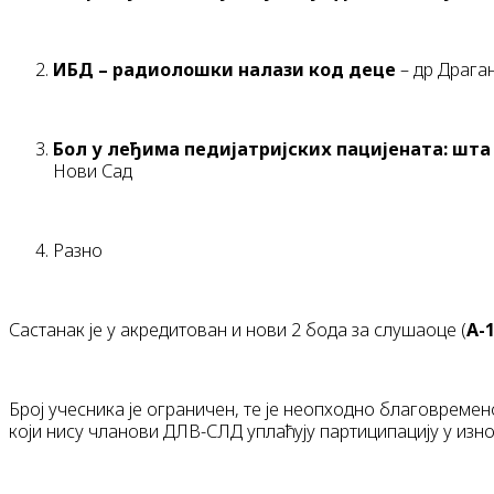
ИБД – радиолошки налази код деце
– др Драга
Бол у леђима педијатријских пацијената: шта
Нови Сад
Разно
Састанак је у акредитован и нови 2 бода за слушаоце (
А-
Број учесника је ограничен, те је неопходно благовреме
који нису чланови ДЛВ-СЛД уплаћују партиципацију у износ