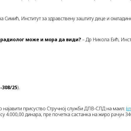
на Симић, Институт за здравствену заштиту деце и омладин
 радиолог може и мора да види?
– Др Никола Еић, Инст
1-308/25
).
но најавити присуство Стручној служби ДЛВ-СЛД на маил:
km
у 4.000,00 динара, пре почетка састанка на жиро рачун 340-