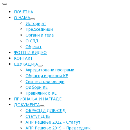
ПОЧЕТНА
О НАМА
Историјат
Председници
Органи и тела
О СЛД
Објекат
ФОТО И ВИДЕО
КОНТАКТ
ЕДУКАЦИЈА
Акредитовани програми
Обрасци и рокови КЕ
Сви тестови онлајн
Одбори КЕ
Правилник о КЕ
ПРИЗНАЊА И НАГРАДЕ
ДОКУМЕНТА
ОБРАСЦИ ДЛВ-СЛД
Статут ДЛВ
АПР Решење 2022 – Статут
АПР Решење 2019 – Председник