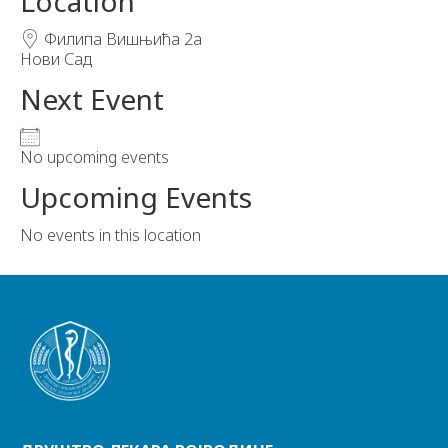
Location
Филипа Вишњића 2а
Нови Сад
Next Event
No upcoming events
Upcoming Events
No events in this location