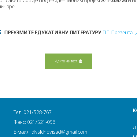
ног савета Србије под евиденционим бројем
А-1-203/26
и но
мичаре
ПРЕУЗМИТЕ ЕДУКАТИВНУ ЛИТЕРАТУРУ
ПП Презентаци
Идите на тест
К
Тел: 021/528-767
Факс: 021/521-096
Д
Е-маил:
dlvsldnovisad@gmail.com