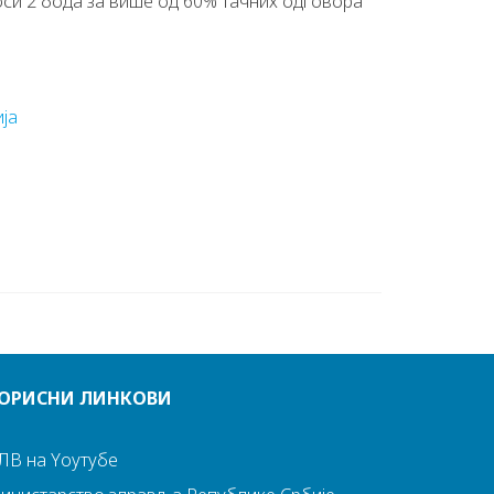
си 2 бода за више од 60% тачних одговора
ја
ОРИСНИ ЛИНКОВИ
ЛВ на Yоутубе