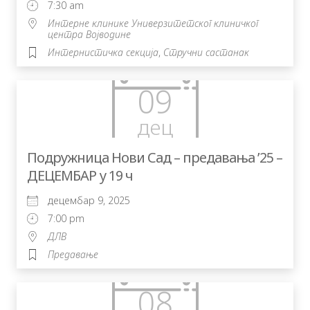
7:30 am
Интерне клинике Универзитетског клиничког
центра Војводине
Интернистичка секција
,
Стручни састанак
09
дец
Подружница Нови Сад – предавања ’25 –
ДЕЦЕМБАР у 19 ч
децембар 9, 2025
7:00 pm
ДЛВ
Предавање
08