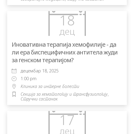
18
дец
Иновативна терапија хемофилије - да
ли ера биспецифичних антитела жуди
за генском терапијом?
децембар 18, 2025
1:00 pm
Клиника за интерне болести
Секција за хематологију и трансфузиологију
,
Стручни састанак
17
дец