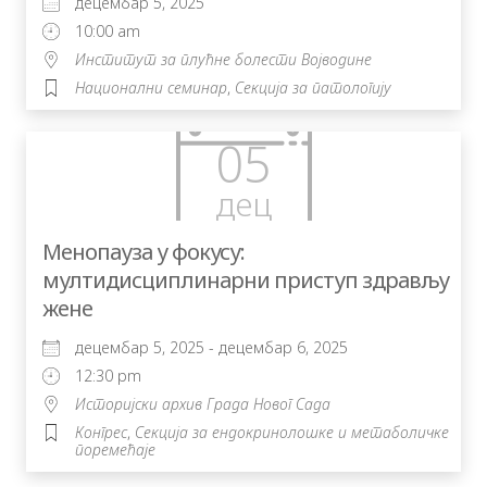
децембар 5, 2025
10:00 am
Институт за плућне болести Војводине
Национални семинар
,
Секција за патологију
05
дец
Менопауза у фокусу:
мултидисциплинарни приступ здрављу
жене
децембар 5, 2025 - децембар 6, 2025
12:30 pm
Историјски архив Града Новог Сада
Конгрес
,
Секција за ендокринолошке и метаболичке
поремећаје