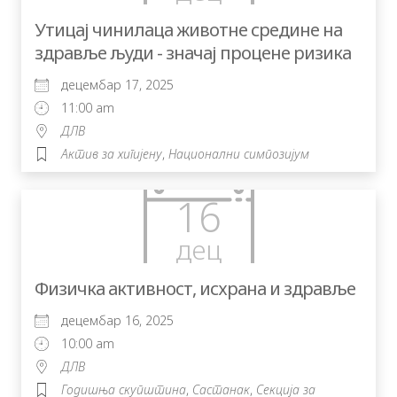
Утицај чинилаца животне средине на
здравље људи - значај процене ризика
децембар 17, 2025
11:00 am
ДЛВ
Актив за хигијену
,
Национални симпозијум
16
дец
Физичка активност, исхрана и здравље
децембар 16, 2025
10:00 am
ДЛВ
Годишња скупштина
,
Састанак
,
Секција за