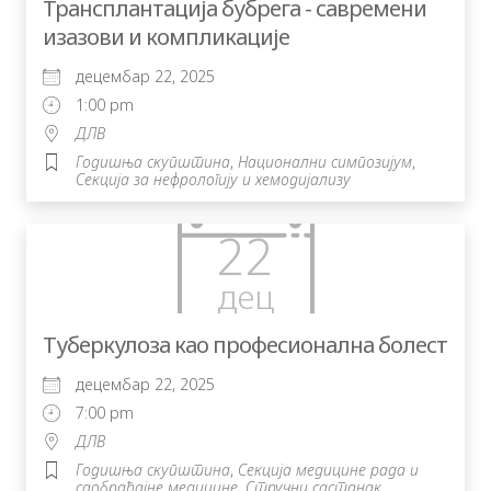
Трансплантација бубрега - савремени
изазови и компликације
децембар 22, 2025
1:00 pm
ДЛВ
Годишња скупштина
,
Национални симпозијум
,
Секција за нефрологију и хемодијализу
22
дец
Туберкулоза као професионална болест
децембар 22, 2025
7:00 pm
ДЛВ
Годишња скупштина
,
Секција медицине рада и
саобраћајне медицине
,
Стручни састанак