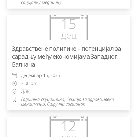
социјалну медицину
15
дец
Здравствене политике – потенцијал за
сарадњу међу економијама Западног
Балкана
децембар 15, 2025
2:00 pm
ДЛВ
Годишња скупштина
,
Секција за здравствени
менаџмент
,
Стручни састанак
12